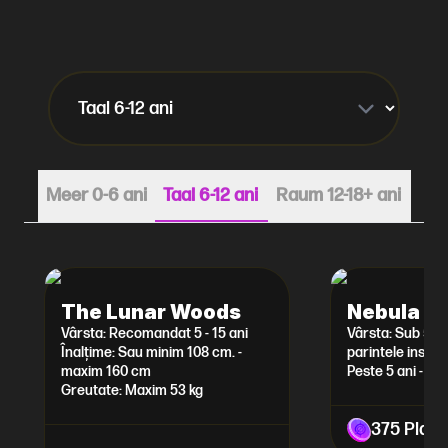
Meer 0-6 ani
Taal 6-12 ani
Raum 12-18+ ani
The Lunar Woods
Nebula L
Vârsta: Recomandat 5 - 15 ani
Vârsta: Sub 5 ani
Înalțime: Sau minim 108 cm. -
parintele insotit
maxim 160 cm
Peste 5 ani - far
Greutate: Maxim 53 kg
375 Play