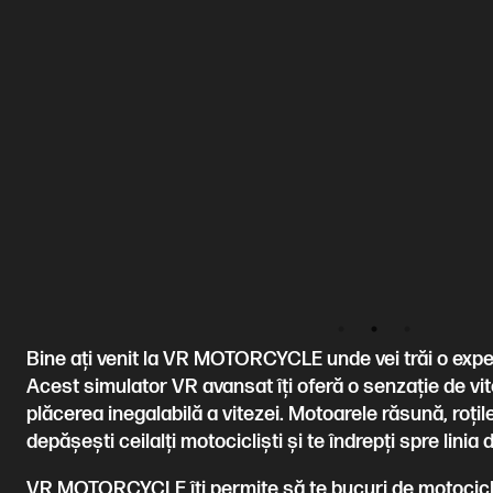
Bine ați venit la VR MOTORCYCLE unde vei trăi o experi
Acest simulator VR avansat îți oferă o senzație de vit
plăcerea inegalabilă a vitezei. Motoarele răsună, roțile 
depășești ceilalți motocicliști și te îndrepți spre linia 
VR MOTORCYCLE îți permite să te bucuri de motociclism