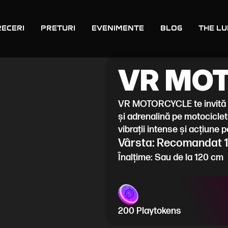
eceri
Preturi
Evenimente
Blog
THE LU
VR MO
VR MOTORCYCLE te invită s
și adrenalină pe motocicletă
vibrații intense și acțiune 
Vârsta: Recomandat 10
Înalțime: Sau de la 120 cm
200 Playtokens