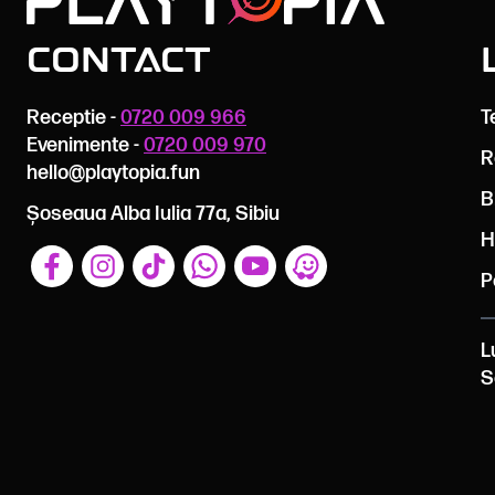
Contact
Receptie -
0720 009 966
T
Evenimente -
0720 009 970
R
hello@playtopia.fun
B
Șoseaua Alba Iulia 77a, Sibiu
H
P
L
S