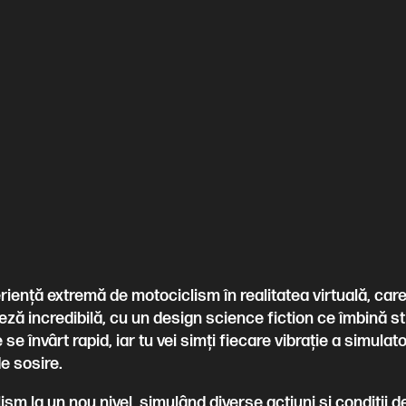
ență extremă de motociclism în realitatea virtuală, care t
eză incredibilă, cu un design science fiction ce îmbină st
se învârt rapid, iar tu vei simți fiecare vibrație a simulato
de sosire.
 la un nou nivel, simulând diverse acțiuni și condiții de